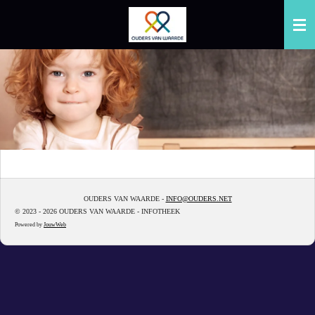
Ga
direct
naar
de
hoofdinhoud
OUDERS VAN WAARDE -
INFO@OUDERS.NET
© 2023 - 2026 OUDERS VAN WAARDE - INFOTHEEK
Powered by
JouwWeb