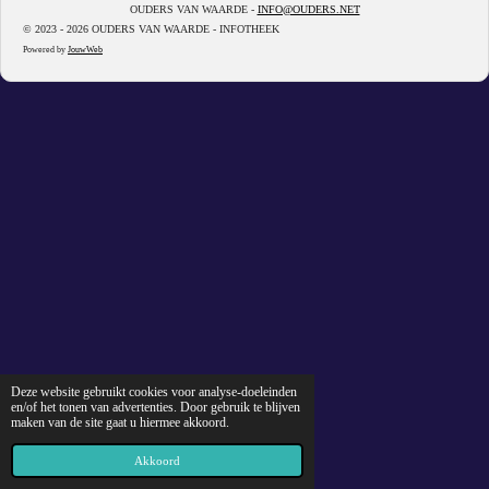
OUDERS VAN WAARDE -
INFO@OUDERS.NET
© 2023 - 2026 OUDERS VAN WAARDE - INFOTHEEK
Powered by
JouwWeb
Deze website gebruikt cookies voor analyse-doeleinden
en/of het tonen van advertenties. Door gebruik te blijven
maken van de site gaat u hiermee akkoord.
Akkoord