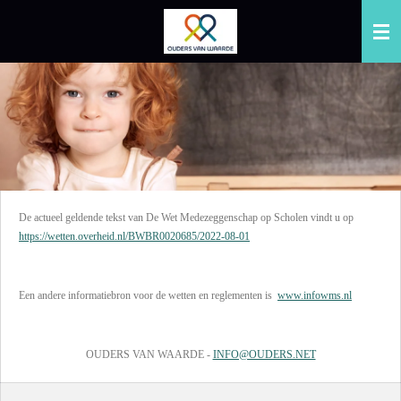
Ga
direct
naar
de
hoofdinhoud
De actueel geldende tekst van De Wet Medezeggenschap op Scholen vindt u op
https://wetten.overheid.nl/BWBR0020685/2022-08-01
Een andere informatiebron voor de wetten en reglementen is
www.infowms.nl
OUDERS VAN WAARDE -
INFO@OUDERS.NET