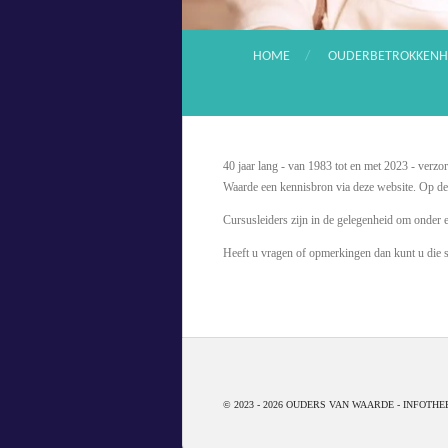
HOME
OUDERBETROKKENH
40 jaar lang - van 1983 tot en met 2023 - ver
Waarde een kennisbron via deze website. Op dez
Cursusleiders zijn in de gelegenheid om onder 
Heeft u vragen of opmerkingen dan kunt u die s
© 2023 - 2026 OUDERS VAN WAARDE - INFOTHE