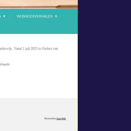
G
WIJSHEIDSVERHALEN
nderwijs. Vanaf 1 juli 2023 is Ouders van
n Waarde.
Powered by
JouwWeb