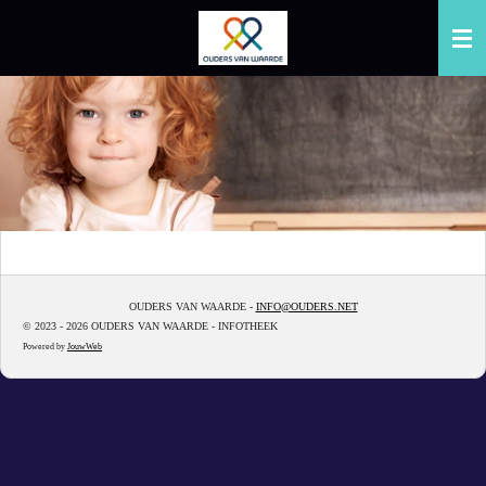
Ga
direct
naar
de
hoofdinhoud
OUDERS VAN WAARDE -
INFO@OUDERS.NET
© 2023 - 2026 OUDERS VAN WAARDE - INFOTHEEK
Powered by
JouwWeb