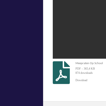
Meepraten Op School
PDF – 365,4 KB
874 downloads
Download