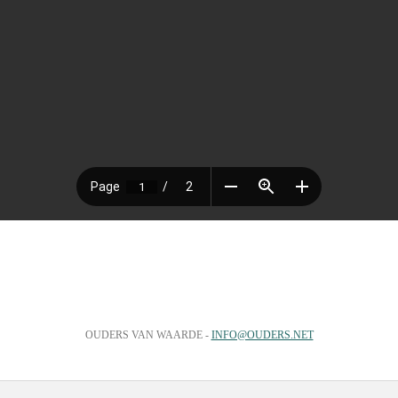
OUDERS VAN WAARDE -
INFO@OUDERS.NET